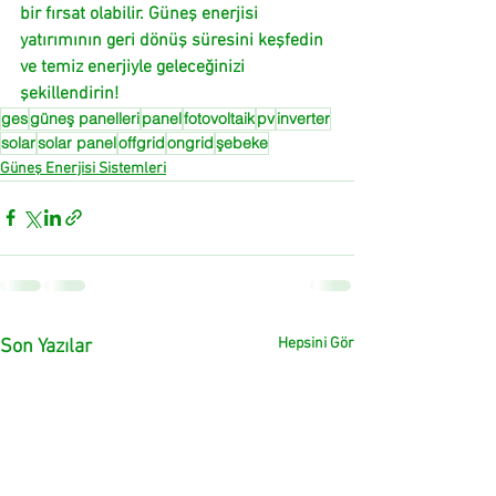
bir fırsat olabilir. Güneş enerjisi 
yatırımının geri dönüş süresini keşfedin 
ve temiz enerjiyle geleceğinizi 
şekillendirin! 
ges
güneş panelleri
panel
fotovoltaik
pv
inverter
solar
solar panel
offgrid
ongrid
şebeke
Güneş Enerjisi Sistemleri
Hepsini Gör
Son Yazılar