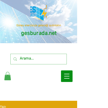
Güneş enerjisiyle geleceği aydınlatın
gesburada.net
Yazı