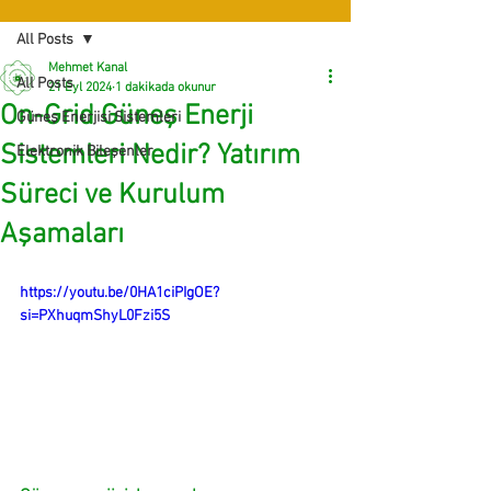
All Posts
Mehmet Kanal
All Posts
21 Eyl 2024
1 dakikada okunur
On-Grid Güneş Enerji
Güneş Enerjisi Sistemleri
Sistemleri Nedir? Yatırım
Elektronik Bileşenler
Süreci ve Kurulum
Aşamaları
https://youtu.be/0HA1ciPIgOE?
si=PXhuqmShyL0Fzi5S