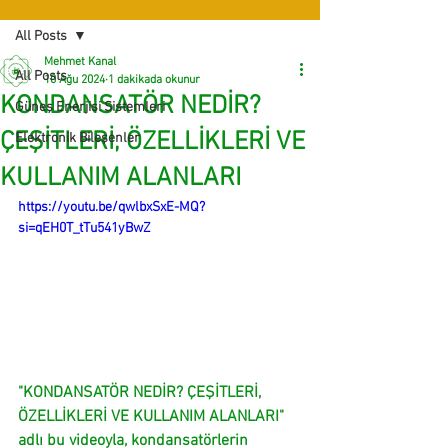
All Posts
Mehmet Kanal
All Posts
10 Ağu 2024
1 dakikada okunur
KONDANSATÖR NEDİR?
Güneş Enerjisi Sistemleri
ÇEŞİTLERİ, ÖZELLİKLERİ VE
Elektronik Bileşenler
KULLANIM ALANLARI
https://youtu.be/qwlbxSxE-MQ?
si=qEH0T_tTu541yBwZ
"KONDANSATÖR NEDİR? ÇEŞİTLERİ, 
ÖZELLİKLERİ VE KULLANIM ALANLARI" 
adlı bu videoyla, kondansatörlerin 