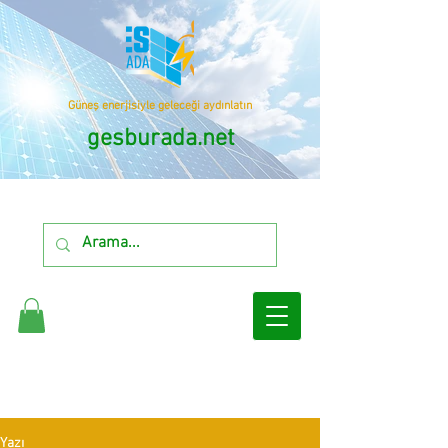
Güneş enerjisiyle geleceği aydınlatın
gesburada.net
Yazı