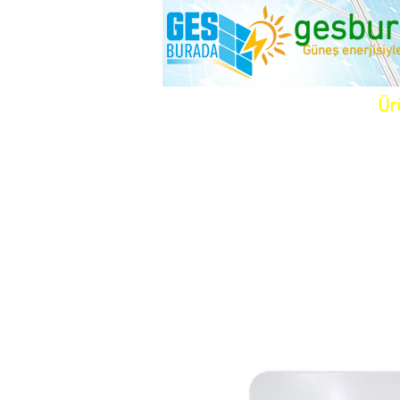
gesbur
Güneş enerjisiyl
Ür