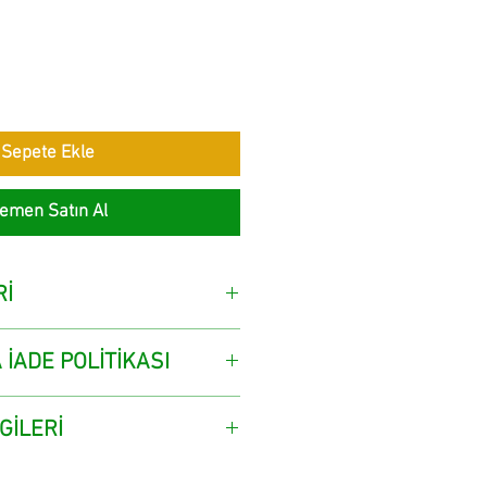
yat
Fiyat
Sepete Ekle
emen Satın Al
Rİ
 İADE POLİTİKASI
GİLERİ
sına gelip ürünü teslim alır.