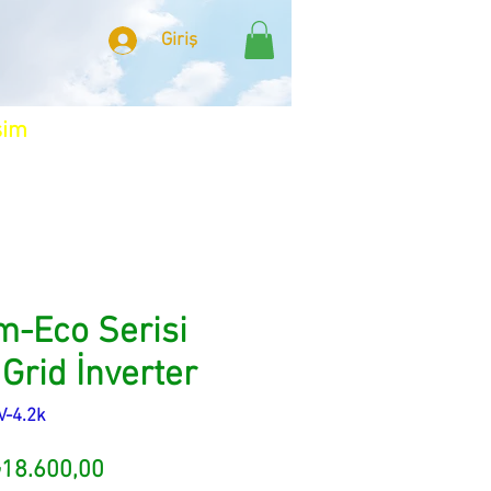
Giriş
şim
m-Eco Serisi
Grid İnverter
V-4.2k
ormal
İndirimli
18.600,00