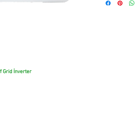
 Grid İnverter
Satış ve Destek
destek mühendislerimize aşağıdaki iletişim bilgilerinden ulaşab
Antalya - Tel: 0537 570 7379 - Mehmet KANAL
Mersin - Karaman - Tel: 0535 589 6638 - Ali KAYA
E-mail:
gesburada@gmail.com