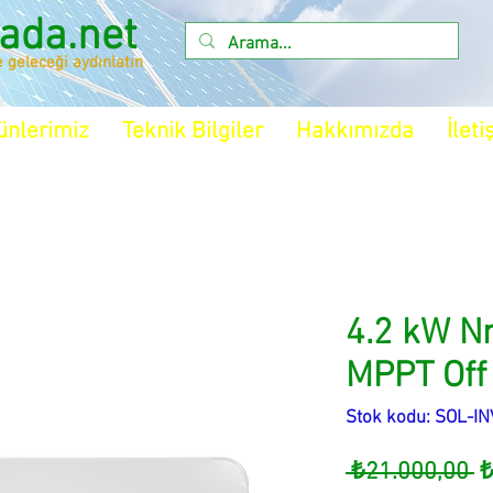
ada.net
e geleceği aydınlatın
ünlerimiz
Teknik Bilgiler
Hakkımızda
İleti
4.2 kW N
MPPT Off 
Stok kodu: SOL-IN
N
 ₺21.000,00 
₺