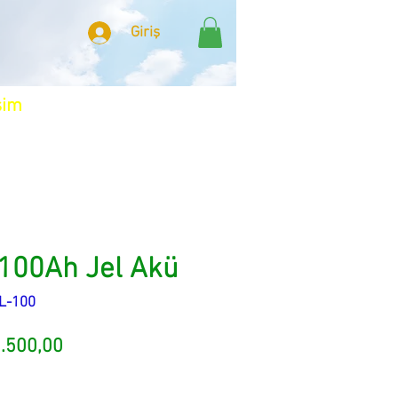
Giriş
şim
 100Ah Jel Akü
EL-100
rmal
İndirimli
.500,00
at
Fiyat