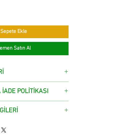
Sepete Ekle
emen Satın Al
Rİ
 İADE POLİTİKASI
GİLERİ
sına gelip ürünü teslim alır.