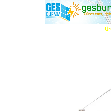
gesbur
Güneş enerjisiyl
Ür