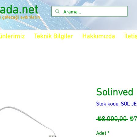
ada.net
e geleceği aydınlatın
ünlerimiz
Teknik Bilgiler
Hakkımızda
İleti
Solinved
Stok kodu: SOL-J
No
 ₺8.000,00 
₺7
Fiy
Adet
*