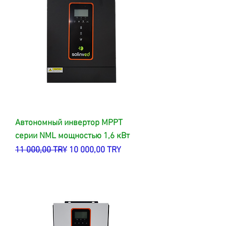
Автономный инвертор MPPT
серии NML мощностью 1,6 кВт
Обычная цена
Цена со скидкой
11 000,00 TRY
10 000,00 TRY