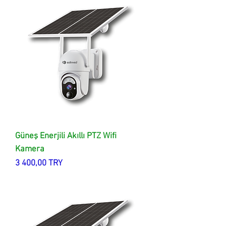
Güneş Enerjili Akıllı PTZ Wifi
Kamera
Цена
3 400,00 TRY