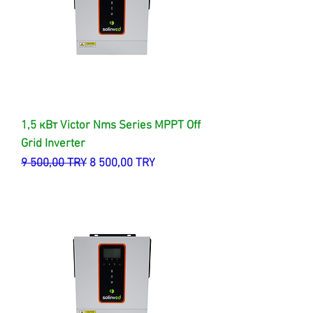
1,5 кВт Victor Nms Series MPPT Off
Grid Inverter
Обычная цена
Цена со скидкой
9 500,00 TRY
8 500,00 TRY