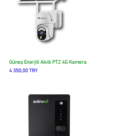
Güneş Enerjili Akıllı PTZ 4G Kamera
Цена
4 350,00 TRY