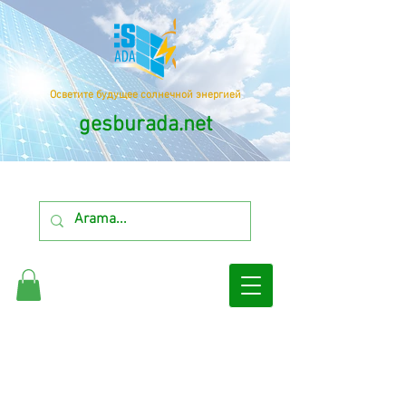
Осветите будущее солнечной энергией
gesburada.net